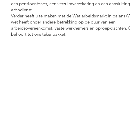
een pensioenfonds, een verzuimverzekering en een aansluiting
arbodienst.
Verder heeft u te maken met de Wet arbeidsmarkt in balans (
wet heeft onder andere betrekking op de duur van een
arbeidsovereenkomst, vaste werknemers en oproepkrachten. 
behoort tot ons takenpakket.
CONTACT
Adres
:
Van Beethovenlaan 8
4384 KN Vlissingen
Telefoonnummer
:
0118-475403
06-29577127
E-mail: